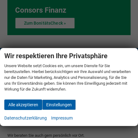
Consors Finanz
Zum BonitätsCheck »
Wir respektieren Ihre Privatsphäre
Auto Bauer
Unsere Website setzt Cookies ein, um unsere Dienste für Sie
Bliesgaustr. 69
bereitzustellen. Hierbei berücksichtigen wir Ihre Auswahl und verarbeiten
66440
Blieskastel
nur die Daten für Marketing, Analytics und Personalisierung, für die Sie
uns Ihr Einverständnis geben. Sie können Ihre Einwilligung jederzeit mit
Telefon:
06842 1515
Wirkung für die Zukunft widerrufen.
Telefax:
06842 1510
E-Mail:
info@autobauer.de
Alle akzeptieren
Einstellungen
Öffnungszeiten
Datenschutzerklärung
Impressum
Montag - Freitag: 07:00 - 12:00 Uhr / 13:00 - 16.00 Uhr
Wir beraten Sie auch gern persönlich vor Ort.