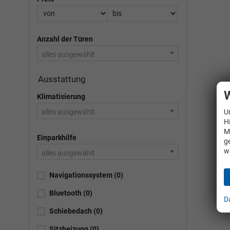
Anzahl der Türen
alles ausgewählt
Ausstattung
W
Klimatisierung
alles ausgewählt
U
H
M
Einparkhilfe
g
w
alles ausgewählt
Navigationssystem
(0)
Bluetooth
(0)
D
Schiebedach
(0)
Sitzheizung
(0)