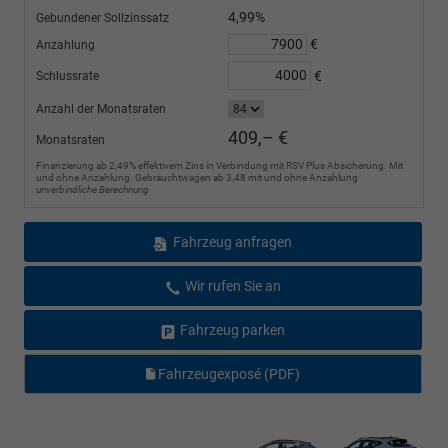
4,99%
Gebundener Sollzinssatz
€
Anzahlung
€
Schlussrate
Anzahl der Monatsraten
409,– €
Monatsraten
Finanzierung ab 2,49% effektivem Zins in Verbindung mit RSV Plus Absicherung. Mit
und ohne Anzahlung. Gebrauchtwagen ab 3,48 mit und ohne Anzahlung
unverbindliche Berechnung
Fahrzeug anfragen
Wir rufen Sie an
Fahrzeug parken
Fahrzeugexposé (PDF)