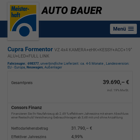
Menü
Cupra Formentor
VZ 4x4 KAMERA+eHK+KESSY+ACC+19"
ALU+LED+FULL LINK
Fahrzeugnr.
:
698377
, unverbindliche Lieferzeit: ca. 4-5 Monate , Landesversion:
EU - Europa,
Neuwagen
, Außenlager
39.690,– €
Gesamtpreis
incl. 19% MwSt.
Consors Finanz
Finanzieren Sie Ihr Neufahrzeug ab 2.49 % effektivem Jahreszins mit einem Abschluss
einer Restschuld Versicherung Gebrauchtwagen ab 3,48 mit und ohne Anzahlung
31.790,– €
Nettodarlehensbetrag
4,99%
Effektiver Jahreszins