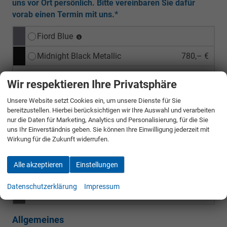
uns vor Ort persönlich. Bitte vereinbaren Sie dafür
vorab einen Termin mit uns.*
Fiord Blue
Midnight Black Metallic
780,– €
Glacier White Metallic
780,– €
Wir respektieren Ihre Privatsphäre
Manhattan Grau Metallic
780,– €
Unsere Website setzt Cookies ein, um unsere Dienste für Sie
bereitzustellen. Hierbei berücksichtigen wir Ihre Auswahl und verarbeiten
Graphene Grey
1.080,– €
nur die Daten für Marketing, Analytics und Personalisierung, für die Sie
uns Ihr Einverständnis geben. Sie können Ihre Einwilligung jederzeit mit
Dark Void Metallic
1.080,– €
Wirkung für die Zukunft widerrufen.
Enceladus Grey Matt
2.250,– €
Alle akzeptieren
Einstellungen
Century Bronze Matt
2.250,– €
Datenschutzerklärung
Impressum
Manhattan Grau Matt
2.250,– €
Allgemeines