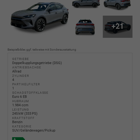
+21
Beispielbilder, ggf. teilweise mit Sonderausstattung
GETRIEBE
Doppelkupplungsgetriebe (DSG)
ANTRIEBSACHSE
Allrad
ZYLINDER
4
PARTIKELFILTER
1
SCHADSTOFFKLASSE
Euro 6 EB
HUBRAUM
1.984 ccm
LEISTUNG
245 kW (333 PS)
KRAFTSTOFF
Benzin
KATEGORIE
SUV/Geländewagen/Pickup