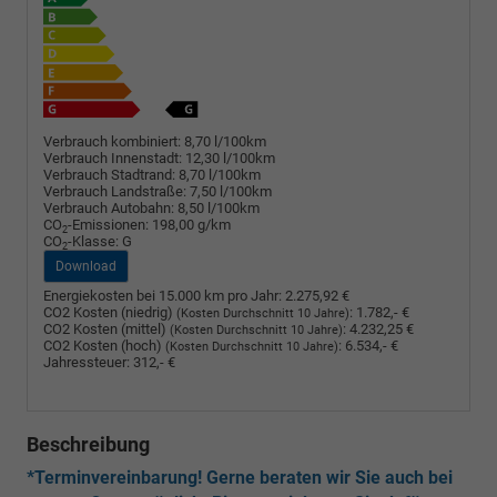
Verbrauch kombiniert:
8,70 l/100km
Verbrauch Innenstadt:
12,30 l/100km
Verbrauch Stadtrand:
8,70 l/100km
Verbrauch Landstraße:
7,50 l/100km
Verbrauch Autobahn:
8,50 l/100km
CO
-Emissionen:
198,00 g/km
2
CO
-Klasse:
G
2
Download
Energiekosten bei 15.000 km pro Jahr:
2.275,92 €
CO2 Kosten (niedrig)
:
1.782,- €
(Kosten Durchschnitt 10 Jahre)
CO2 Kosten (mittel)
:
4.232,25 €
(Kosten Durchschnitt 10 Jahre)
CO2 Kosten (hoch)
:
6.534,- €
(Kosten Durchschnitt 10 Jahre)
Jahressteuer:
312,- €
Beschreibung
*Terminvereinbarung! Gerne beraten wir Sie auch bei