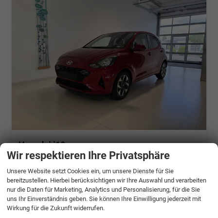
Hyundai i10
GO+ 1.2 MT 58 kW (79 PS) Klimaautomatik, Navigationssystem, Apple CarPlay & Android Auto, Sitzheizung, Lenkradheizung, Einparkhilfe hinten, Rückfahrkamera, Privacy Glass, 15" Leichtmetallfelgen, uvm.
Wir respektieren Ihre Privatsphäre
unverbindliche Lieferzeit:
14 Tage
Neuwagen mit Tageszulassung
Unsere Website setzt Cookies ein, um unsere Dienste für Sie
bereitzustellen. Hierbei berücksichtigen wir Ihre Auswahl und verarbeiten
Fahrzeugnr.
Getriebe
698528
Schalt. 5-Gang
nur die Daten für Marketing, Analytics und Personalisierung, für die Sie
Kraftstoff
Außenfarbe
Benzin
Dragon Red Pearl
uns Ihr Einverständnis geben. Sie können Ihre Einwilligung jederzeit mit
Leistung
Kilometerstand
58 kW (79 PS)
10 km
Wirkung für die Zukunft widerrufen.
30.11.2025