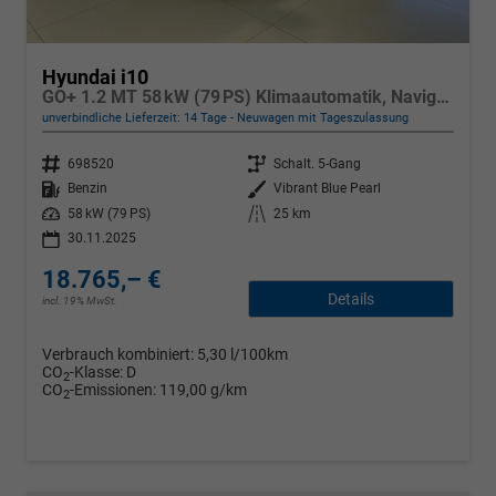
Hyundai i10
GO+ 1.2 MT 58 kW (79 PS) Klimaautomatik, Navigationssystem, Apple CarPlay & Android Auto, Sitzheizung, Lenkradheizung, Einparkhilfe hinten, Rückfahrkamera, Privacy Glass, 15" Leichtmetallfelgen, uvm.
unverbindliche Lieferzeit:
14 Tage
Neuwagen mit Tageszulassung
Fahrzeugnr.
Getriebe
698520
Schalt. 5-Gang
Kraftstoff
Außenfarbe
Benzin
Vibrant Blue Pearl
Leistung
Kilometerstand
58 kW (79 PS)
25 km
30.11.2025
18.765,– €
Details
incl. 19% MwSt.
Verbrauch kombiniert:
5,30 l/100km
CO
-Klasse:
D
2
CO
-Emissionen:
119,00 g/km
2