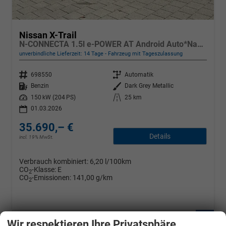
Nissan X-Trail
N-CONNECTA 1.5l e-POWER AT Android Auto*Navi*SHZ*3Z Klimaauto*360°*ACC*E-Heck
unverbindliche Lieferzeit:
14 Tage
Fahrzeug mit Tageszulassung
Fahrzeugnr.
Getriebe
698550
Automatik
Kraftstoff
Außenfarbe
Benzin
Dark Grey Metallic
Leistung
Kilometerstand
150 kW (204 PS)
25 km
01.03.2026
35.690,– €
Details
incl. 19% MwSt.
Verbrauch kombiniert:
6,20 l/100km
CO
-Klasse:
E
2
CO
-Emissionen:
141,00 g/km
2
Fahrzeugnr.
Wir respektieren Ihre Privatsphäre