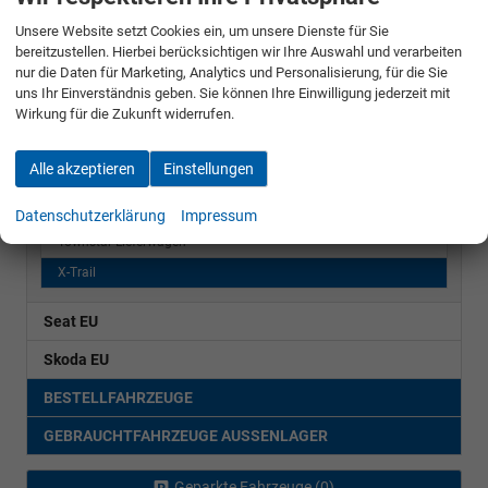
Unsere Website setzt Cookies ein, um unsere Dienste für Sie
LAGER & VORLAUFFAHRZEUGE BLIESKASTEL
bereitzustellen. Hierbei berücksichtigen wir Ihre Auswahl und verarbeiten
nur die Daten für Marketing, Analytics und Personalisierung, für die Sie
LAGER & VORLAUFFAHRZEUGE AUSSENLAGER
uns Ihr Einverständnis geben. Sie können Ihre Einwilligung jederzeit mit
Wirkung für die Zukunft widerrufen.
Citroën
Hyundai
Alle akzeptieren
Einstellungen
Nissan
Datenschutzerklärung
Impressum
Townstar Lieferwagen
X-Trail
Seat EU
Skoda EU
BESTELLFAHRZEUGE
GEBRAUCHTFAHRZEUGE AUSSENLAGER
Geparkte Fahrzeuge (
0
)