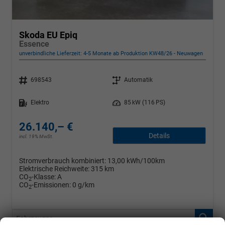
Skoda EU Epiq
Essence
unverbindliche Lieferzeit: 4-5 Monate ab Produktion KW48/26
Neuwagen
Fahrzeugnr.
Getriebe
698543
Automatik
Kraftstoff
Leistung
Elektro
85 kW (116 PS)
26.140,– €
Details
incl. 19% MwSt.
Stromverbrauch kombiniert:
13,00 kWh/100km
Elektrische Reichweite:
315 km
CO
-Klasse:
A
2
CO
-Emissionen:
0 g/km
2
Fahrzeugnr.