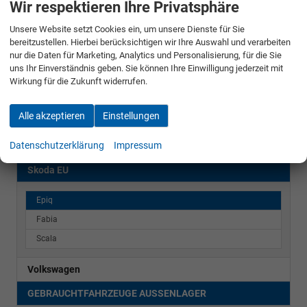
Wir respektieren Ihre Privatsphäre
LAGER & VORLAUFFAHRZEUGE BLIESKASTEL
Unsere Website setzt Cookies ein, um unsere Dienste für Sie
bereitzustellen. Hierbei berücksichtigen wir Ihre Auswahl und verarbeiten
LAGER & VORLAUFFAHRZEUGE AUSSENLAGER
nur die Daten für Marketing, Analytics und Personalisierung, für die Sie
uns Ihr Einverständnis geben. Sie können Ihre Einwilligung jederzeit mit
BESTELLFAHRZEUGE
Wirkung für die Zukunft widerrufen.
Cupra
Alle akzeptieren
Einstellungen
Dacia
Datenschutzerklärung
Impressum
Ford
Skoda EU
Epiq
Fabia
Scala
Volkswagen
GEBRAUCHTFAHRZEUGE AUSSENLAGER