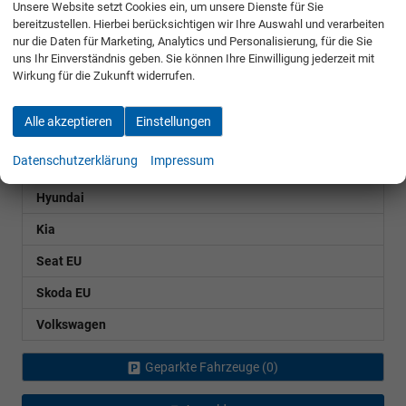
Unsere Website setzt Cookies ein, um unsere Dienste für Sie
GEBRAUCHTFAHRZEUGE AUSSENLAGER
bereitzustellen. Hierbei berücksichtigen wir Ihre Auswahl und verarbeiten
nur die Daten für Marketing, Analytics und Personalisierung, für die Sie
Citroën
uns Ihr Einverständnis geben. Sie können Ihre Einwilligung jederzeit mit
Wirkung für die Zukunft widerrufen.
Fiat
Alle akzeptieren
Einstellungen
Tipo Kombi
Datenschutzerklärung
Impressum
Ford
Hyundai
Kia
Seat EU
Skoda EU
Volkswagen
Geparkte Fahrzeuge (
0
)