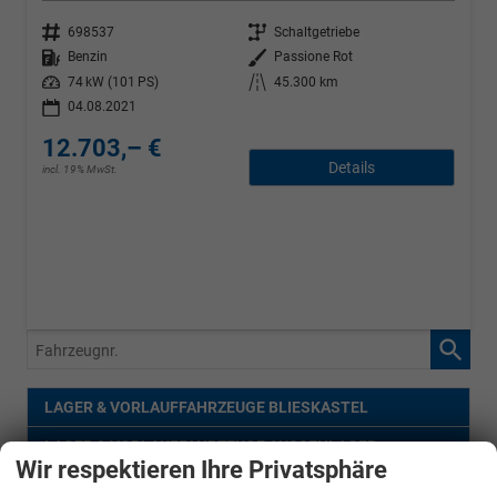
Fahrzeugnr.
Getriebe
698537
Schaltgetriebe
Kraftstoff
Außenfarbe
Benzin
Passione Rot
Leistung
Kilometerstand
74 kW (101 PS)
45.300 km
04.08.2021
12.703,– €
Details
incl. 19% MwSt.
Fahrzeugnr.
LAGER & VORLAUFFAHRZEUGE BLIESKASTEL
LAGER & VORLAUFFAHRZEUGE AUSSENLAGER
Wir respektieren Ihre Privatsphäre
BESTELLFAHRZEUGE