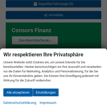
Geparkte Fahrzeuge (
0
)
Anmelden
Consors Finanz
Zum BonitätsCheck »
Wir respektieren Ihre Privatsphäre
Unsere Website setzt Cookies ein, um unsere Dienste für Sie
bereitzustellen. Hierbei berücksichtigen wir Ihre Auswahl und verarbeiten
Auto Bauer
nur die Daten für Marketing, Analytics und Personalisierung, für die Sie
uns Ihr Einverständnis geben. Sie können Ihre Einwilligung jederzeit mit
Bliesgaustr. 69
Wirkung für die Zukunft widerrufen.
66440
Blieskastel
Telefon:
06842 1515
Telefax:
06842 1510
Alle akzeptieren
Einstellungen
E-Mail:
info@autobauer.de
Datenschutzerklärung
Impressum