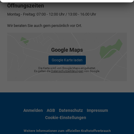
Öffnungszeiten
Montag - Freitag: 07:00 - 12:00 Uhr / 13:00 - 16.00 Uhr
Wir beraten Sie auch gern persönlich vor Ort.
Google Maps
Google Karte laden
Die Karte wird von Google Maps eingebettet.
Es gelten die
Datenschutzerklärungen
von Google.
Anmelden
AGB
Datenschutz
Impressum
Cookie-Einstellungen
Weitere Informationen zum offiziellen Kraftstoffverbrauch