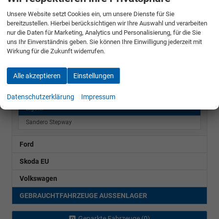
Unsere Website setzt Cookies ein, um unsere Dienste für Sie
LAGER & VORLAUFFAHRZEUGE BLIESKASTEL
bereitzustellen. Hierbei berücksichtigen wir Ihre Auswahl und verarbeiten
nur die Daten für Marketing, Analytics und Personalisierung, für die Sie
LAGER & VORLAUFFAHRZEUGE AUSSENLAGER
uns Ihr Einverständnis geben. Sie können Ihre Einwilligung jederzeit mit
Wirkung für die Zukunft widerrufen.
BESTELLFAHRZEUGE
Cupra
Alle akzeptieren
Einstellungen
Dacia
Datenschutzerklärung
Impressum
Bigster
Sandero Stepway
Ford
Skoda EU
Volkswagen
GEBRAUCHTFAHRZEUGE AUSSENLAGER
Geparkte Fahrzeuge (
0
)