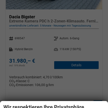
Dacia Bigster
Extreme Kamera PDC h 2-Zonen-Klimaauto. Fernlichtassistent Panorama-Schiebedach
unverbindliche Lieferzeit:
5 Monate
Neuwagen mit Tageszulassung
Fahrzeugnr.
Getriebe
698547
Autom. 6-Gang
Kraftstoff
Leistung
Hybrid Benzin
116 kW (158 PS)
31.980,– €
Details
incl. 19% MwSt.
Verbrauch kombiniert:
4,70 l/100km
CO
-Klasse:
C
2
CO
-Emissionen:
106,00 g/km
2
Fahrzeugnr.
Wir respektieren Ihre Privatsphäre